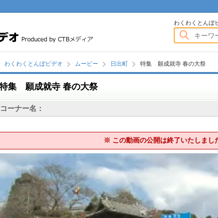
わくわくとんぼビデオ
わくわくとんぼ
わくわくとんぼビデオ
ムービー
日出町
特集 願成就寺 春の大祭
特集 願成就寺 春の大祭
画
コーナー名：
※ この動画の公開は終了いたしまし