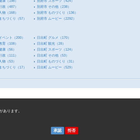
健康
（198）
別府市 スポーツ
（424）
行政
（487）
別府市 その他
（238）
人物
（168）
別府市 ものづくり
（136）
 まちづくり
（57）
別府市 ムービー
（2292）
イベント
（200）
日出町 グルメ
（170）
教育
（108）
日出町 観光
（28）
健康
（56）
日出町 スポーツ
（124）
行政
（111）
日出町 その他
（53）
人物
（53）
日出町 ものづくり
（31）
 まちづくり
（17）
日出町 ムービー
（529）
があります。