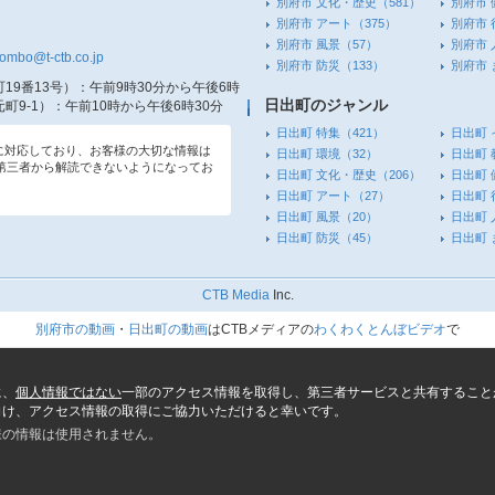
別府市 文化・歴史
（581）
別府市 
別府市 アート
（375）
別府市 
別府市 風景
（57）
別府市 
tombo@t-ctb.co.jp
別府市 防災
（133）
別府市
19番13号）
：午前9時30分から午後6時
日出町のジャンル
町9-1）
：午前10時から午後6時30分
日出町 特集
（421）
日出町 
信に対応しており、お客様の大切な情報は
日出町 環境
（32）
日出町 
第三者から解読できないようになってお
日出町 文化・歴史
（206）
日出町 
日出町 アート
（27）
日出町 
日出町 風景
（20）
日出町 
日出町 防災
（45）
日出町
CTB Media
Inc.
別府市の動画
・
日出町の動画
はCTBメディアの
わくわくとんぼビデオ
で
に、
個人情報ではない
一部のアクセス情報を取得し、第三者サービスと共有すること
向け、アクセス情報の取得にご協力いただけると幸いです。
様の情報は使用されません。