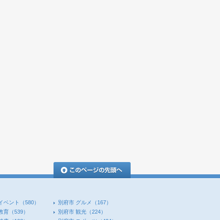
このページの先頭へ
イベント
（580）
別府市 グルメ
（167）
教育
（539）
別府市 観光
（224）