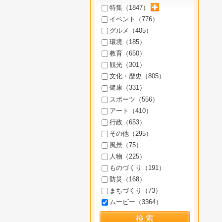
サブカテゴリを展開
特集（
1847
）
イベント（
776
）
グルメ（
405
）
環境（
185
）
教育（
650
）
観光（
301
）
文化・歴史（
805
）
健康（
331
）
スポーツ（
556
）
アート（
410
）
行政（
653
）
その他（
295
）
風景（
75
）
人物（
225
）
ものづくり（
191
）
防災（
168
）
まちづくり（
73
）
ムービー（
3364
）