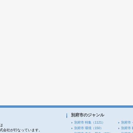
別府市のジャンル
別府市 特集
（1121）
別府市 
は
別府市 環境
（150）
別府市 
株式会社が行なっています。