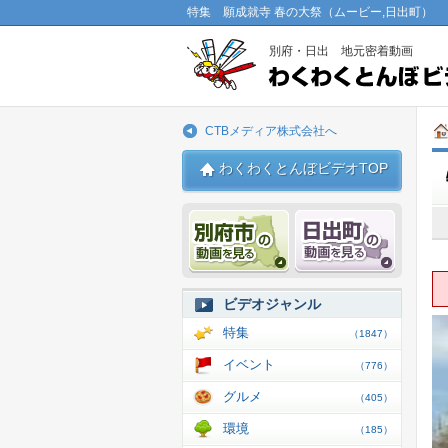
特集 願成就寺 春の大祭（ムービー,日出町）
別府・日出 地元密着動画
CTBメディア株式会社へ
わくわくとんぼビデオTOP
別府市 動画
日出 動
ビデオジャンル
特集
（1847）
イベント
（776）
グルメ
（405）
環境
（185）