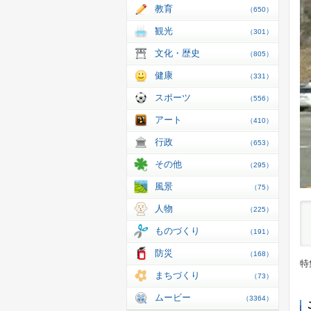
教育
（650）
観光
（301）
文化・歴史
（805）
健康
（331）
スポーツ
（556）
アート
（410）
行政
（653）
その他
（295）
風景
（75）
人物
（225）
ものづくり
（191）
防災
（168）
特
まちづくり
（73）
ムービー
（3364）