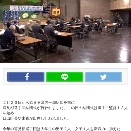
この動画をいいね！
この動画をLINEで送る
この
２月２３日から始まる県内一周駅伝を前に
速見郡選手団結団式が行われました。この日の結団式は選手・監督１３人
を始め
日出町長や来賓が出席し行われました。
今年の速見郡選手団は大学生の男子２人、女子１人を新戦力に加えた