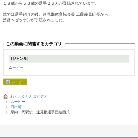
１８歳から５３歳の選手２６人が登録されています。
式では選手紹介の後、速見郡体育協会長 工藤義見町長から
監督へゼッケンが手渡されました。
この動画に関連するカテゴリ
[ジャンル]
ムービー
ムービー
わくわくとんぼビデオ
ムービー
日出町
県内一周駅伝 速見郡選手団結団式