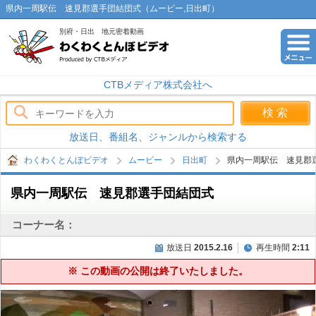
県内一周駅伝 速見郡選手団結団式（ムービー,日出町）
別府・日出 地元密着動画
わくわくとんぼビデオ
CTBメディア株式会社へ
放送日、番組名、ジャンルから検索する
わくわくとんぼビデオ
ムービー
日出町
県内一周駅伝 速見郡
県内一周駅伝 速見郡選手団結団式
コーナー名：
放送日
2015.2.16
再生時間
2:11
※ この動画の公開は終了いたしました。