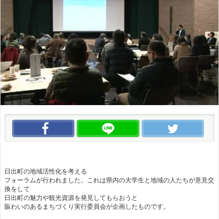
この動画をいいね！
この動画をLINEで送る
この
日出町の地域活性化を考える
フォーラムが行われました。これは県内の大学生と地域の人たちが意見交
換をして
日出町の魅力や観光資源を発見してもらおうと
賑わいのあるまちづくり実行委員会が企画したものです。