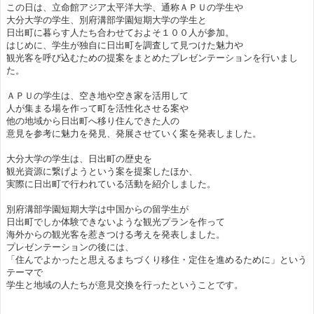
この日は、立命館アジア太平洋大学、通称ＡＰＵの学生や
大分大学の学生、別府溝部学園短期大学の学生と
日出町に暮らす人たち合わせておよそ１００人が参加。
はじめに、学生が独自に日出町を調査して見つけた魅力や
観光客を呼び込むための提案をまとめたプレゼンテーションを行いまし
た。
ＡＰＵの学生は、空き地や空き家を活用して
人が集まる場を作って町を活性化させる案や
他の地域から日出町へ移り住んできた人の
意見を参考に魅力を発見、発展させていく案を発表しました。
大分大学の学生は、日出町の歴史を
観光資源に繋げようという案を提案したほか、
実際に日出町で行われている活動を紹介しました。
別府溝部学園短期大学は中国からの留学生が
日出町でしか体験できないような観光プランを作って
海外からの観光客を惹きつける考えを発表しました。
プレゼンテーションの後には、
「住んでよかったと思えるまちづくり移住・定住を進めるために」という
テーマで
学生と地域の人たちが意見交換を行ったということです。