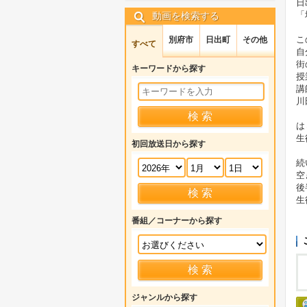
日
「
動画を検索する
こ
別府市
日出町
その他
すべて
自
街
キーワードから探す
授
講
川
は
生
初回放送日から探す
続
空
後
生
番組／コーナーから探す
ジャンルから探す