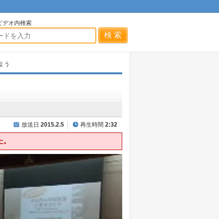
ビデオ内検索
よう
放送日
2015.2.5
再生時間
2:32
た。