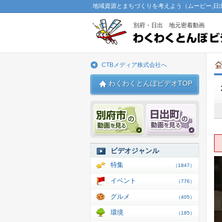
地域資源とまちづくりを考えよう（ムービー,日
別府・日出 地元密着動画
CTBメディア株式会社へ
わくわくとんぼビデオTOP
別府市 動画
日出 動
ビデオジャンル
特集
（1847）
イベント
（776）
グルメ
（405）
環境
（185）