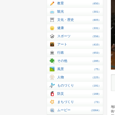
教育
（650）
観光
（301）
文化・歴史
（805）
健康
（331）
スポーツ
（556）
アート
（410）
行政
（653）
その他
（295）
風景
（75）
人物
（225）
ものづくり
（191）
防災
（168）
まちづくり
（73）
地
ムービー
（3364）
街