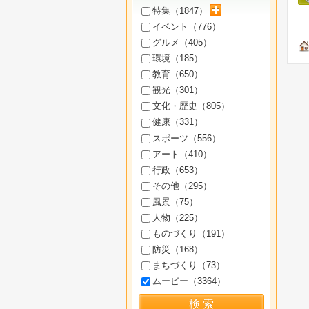
サブカテゴリを展開
特集（
1847
）
イベント（
776
）
グルメ（
405
）
環境（
185
）
教育（
650
）
観光（
301
）
文化・歴史（
805
）
健康（
331
）
スポーツ（
556
）
アート（
410
）
行政（
653
）
その他（
295
）
風景（
75
）
人物（
225
）
ものづくり（
191
）
防災（
168
）
まちづくり（
73
）
ムービー（
3364
）