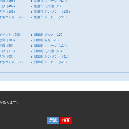
健康
（198）
別府市 スポーツ
（424）
行政
（487）
別府市 その他
（238）
人物
（168）
別府市 ものづくり
（136）
 まちづくり
（57）
別府市 ムービー
（2292）
イベント
（200）
日出町 グルメ
（170）
教育
（108）
日出町 観光
（28）
健康
（56）
日出町 スポーツ
（124）
行政
（111）
日出町 その他
（53）
人物
（53）
日出町 ものづくり
（31）
 まちづくり
（17）
日出町 ムービー
（529）
があります。