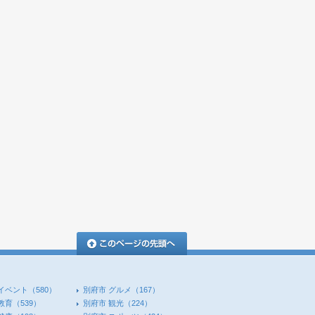
このページの先頭へ
イベント
（580）
別府市 グルメ
（167）
教育
（539）
別府市 観光
（224）