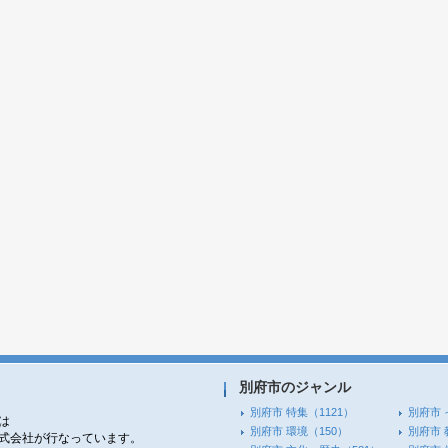
別府市のジャンル
別府市 特集
（1121）
別府市 
は
別府市 環境
（150）
別府市 
株式会社が行なっています。