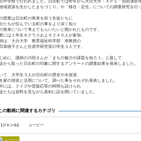
出中学校で行われました。日出町では昨年から大分大学・ＡＰＵ・別府溝部
地域資源を生かしたまちづくり」や「移住・定住」についての調査研究を行
の授業は日出町の将来を担う生徒たちに
分たちが住んでいる町の事をより深く知り
の将来について考えてもらいたいと開かれたものです。
業には１年生８クラスおよそ２４０人が参加。
師は、大分大学 教育福祉科学部 准教授の
田菜穂子さんと住居学研究室の学生３人です。
じめに、講師の川田さんが「まちの魅力や課題を知ろう」と題して
徒から取った日出町の印象に関するアンケートの調査結果を発表しました。
いて、大学生３人が日出町の歴史や水資源、
き家の現状と活用について、調べた事をそれぞれ発表しました。
半には、クイズや質疑応答の時間も設けられ
徒たちは資料を見ながら真剣に話を聞いていました。
この動画に関連するカテゴリ
[ジャンル]
ムービー
ムービー