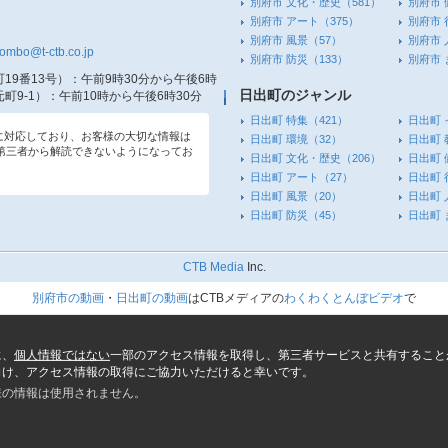
別府市 文化・歴史
（581）
別府市 
別府市 アート
（375）
別府市 
別府市 風景
（57）
別府市 
tombo@t-ctb.co.jp
別府市 防災
（133）
別府市
19番13号）
：午前9時30分から午後6時
日出町のジャンル
町9-1）
：午前10時から午後6時30分
日出町 特集
（421）
日出町 
信に対応しており、お客様の大切な情報は
日出町 環境
（32）
日出町 
第三者から解読できないようになってお
日出町 文化・歴史
（206）
日出町 
日出町 アート
（27）
日出町 
日出町 風景
（20）
日出町 
日出町 防災
（45）
日出町
CTB Media
Inc.
別府市の動画
・
日出町の動画
はCTBメディアの
わくわくとんぼビデオ
で
に、
個人情報ではない
一部のアクセス情報を取得し、第三者サービスと共有すること
向け、アクセス情報の取得にご協力いただけると幸いです。
様の情報は使用されません。