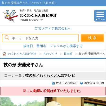
技の形 安藤光平さん（ものづくり,日出町）
別府・日出 地元密着動画
わくわくとんぼビデオ
CTBメディア株式会社へ
放送日、番組名、ジャンルから検索する
わくわくとんぼビデオ
ものづくり
日出町
技の形 安藤光平さん
技の形 安藤光平さん
コーナー名：
技の形／わくわくとんぼテレビ
放送日
2019.6.5
再生時間
11:39
※ この動画の公開は終了いたしました。