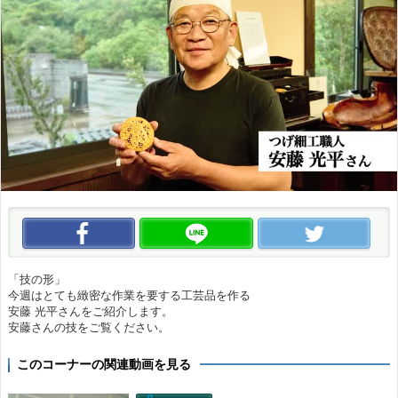
この動画をいいね！
この動画をLINEで送る
この
「技の形」
今週はとても緻密な作業を要する工芸品を作る
安藤 光平さんをご紹介します。
安藤さんの技をご覧ください。
このコーナーの関連動画を見る