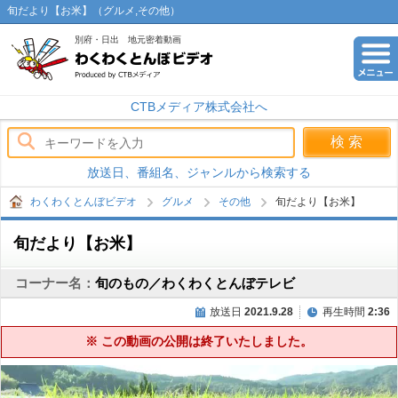
旬だより【お米】（グルメ,その他）
別府・日出 地元密着動画
わくわくとんぼビデオ
CTBメディア株式会社へ
放送日、番組名、ジャンルから検索する
わくわくとんぼビデオ
グルメ
その他
旬だより【お米】
旬だより【お米】
コーナー名：
旬のもの／わくわくとんぼテレビ
放送日
2021.9.28
再生時間
2:36
※ この動画の公開は終了いたしました。