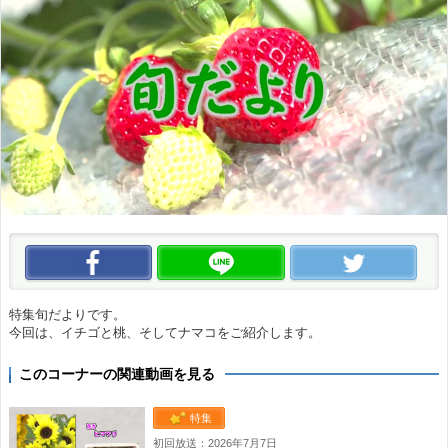
この動画をいいね！
この動画をLINEで送る
この
特集旬だよりです。
今回は、イチゴと桃、そしてナマコをご紹介します。
このコーナーの関連動画を見る
特集
初回放送：2026年7月7日