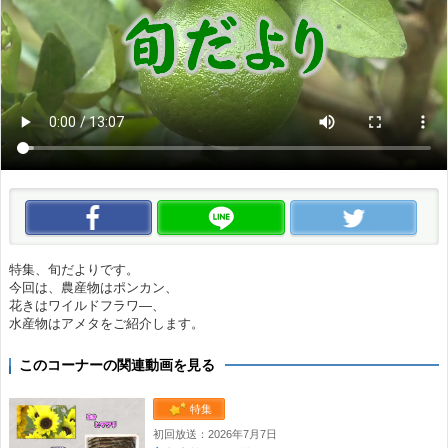
この動画をいいね！
この動画をLINEで送る
この
特集、旬だよりです。
今回は、農産物はポンカン、
花きはワイルドフラワ―、
水産物はアメタをご紹介します。
このコーナーの関連動画を見る
特集
初回放送：2026年7月7日