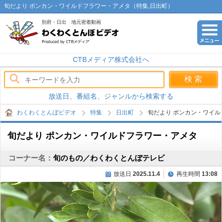
旬だより ポンカン・ワイルドフラワー・アメタ（特集,日出町）
別府・日出 地元密着動画
わくわくとんぼビデオ
CTBメディア株式会社へ
放送日、番組名、ジャンルから検索する
わくわくとんぼビデオ
特集
日出町
旬だより ポンカン・ワイ
旬だより ポンカン・ワイルドフラワー・アメタ
コーナー名：
旬のもの／わくわくとんぼテレビ
放送日
2025.11.4
再生時間
13:08