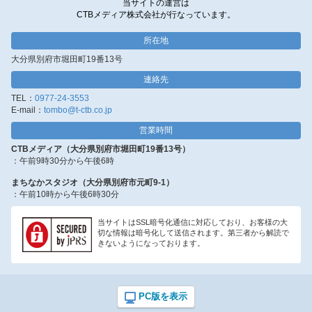
当サイトの運営は
CTBメディア株式会社が行なっています。
所在地
大分県別府市堀田町19番13号
連絡先
TEL：
0977-24-3553
E-mail：
tombo@t-ctb.co.jp
営業時間
CTBメディア（大分県別府市堀田町19番13号）
：午前9時30分から午後6時
まちなかスタジオ（大分県別府市元町9-1）
：午前10時から午後6時30分
当サイトはSSL暗号化通信に対応しており、お客様の大
切な情報は暗号化して送信されます。第三者から解読で
きないようになっております。