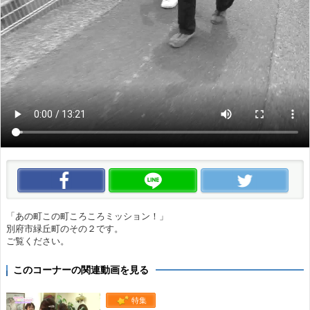
この動画をいいね！
この動画をLINEで送る
この
「あの町この町ころころミッション！」
別府市緑丘町のその２です。
ご覧ください。
このコーナーの関連動画を見る
特集