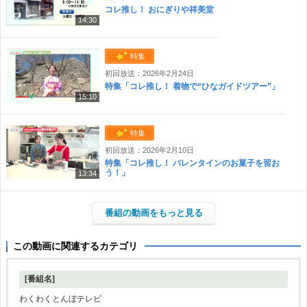
コレ推し！ おにぎりや祥美堂
14:30
特集
初回放送：2026年2月24日
特集「コレ推し！ 着物で“ひなガイドツアー”」
15:10
特集
初回放送：2026年2月10日
特集「コレ推し！ バレンタインのお菓子を習お
う！」
13:34
番組の動画をもっと見る
この動画に関連するカテゴリ
[番組名]
わくわくとんぼテレビ