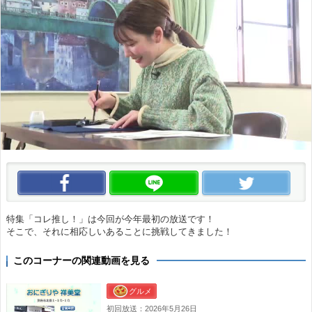
この動画をいいね！
この動画をLINEで送る
この
特集「コレ推し！」は今回が今年最初の放送です！
そこで、それに相応しいあることに挑戦してきました！
このコーナーの関連動画を見る
グルメ
初回放送：2026年5月26日