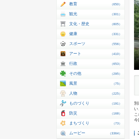
教育
（650）
観光
（301）
文化・歴史
（805）
健康
（331）
スポーツ
（556）
アート
（410）
行政
（653）
その他
（295）
風景
（75）
人物
（225）
ものづくり
別
（191）
い
防災
（168）
こ
今
まちづくり
（73）
ムービー
（3364）