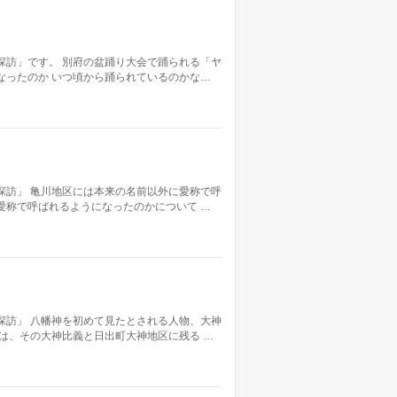
探訪」です。 別府の盆踊り大会で踊られる「ヤ
なったのか いつ頃から踊られているのかな…
探訪」 亀川地区には本来の名前以外に愛称で呼
愛称で呼ばれるようになったのかについて …
探訪」 八幡神を初めて見たとされる人物、大神
回は、その大神比義と日出町大神地区に残る …