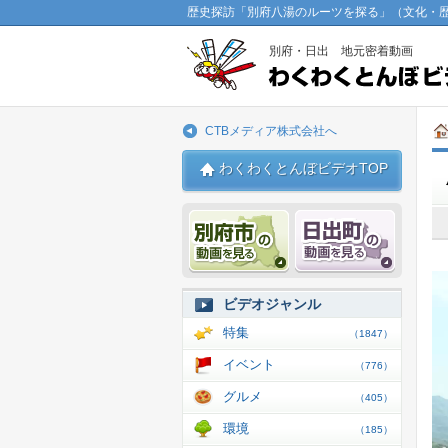
歴史探訪「別府八湯のルーツを探る」（文化・歴
別府・日出 地元密着動画
CTBメディア株式会社へ
わくわくとんぼビデオTOP
別府市 動画
日出 動
ビデオジャンル
特集
（1847）
イベント
（776）
グルメ
（405）
環境
（185）