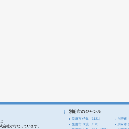
別府市のジャンル
別府市 特集
（1121）
別府市 
は
別府市 環境
（150）
別府市 
株式会社が行なっています。