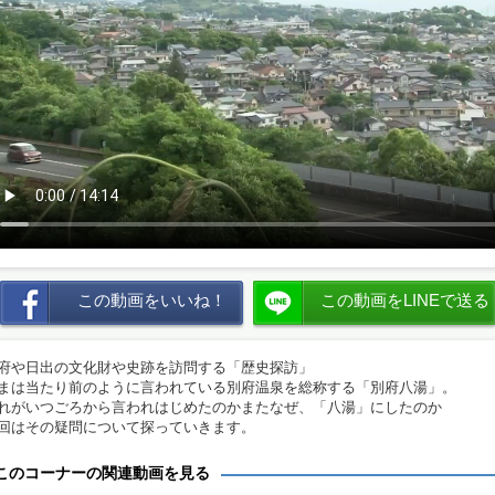
この動画をいいね！
この動画をLINEで送る
府や日出の文化財や史跡を訪問する「歴史探訪」
まは当たり前のように言われている別府温泉を総称する「別府八湯」。
れがいつごろから言われはじめたのかまたなぜ、「八湯」にしたのか
回はその疑問について探っていきます。
このコーナーの関連動画を見る