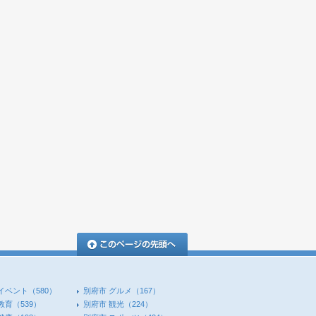
このページの先頭へ
イベント
（580）
別府市 グルメ
（167）
教育
（539）
別府市 観光
（224）