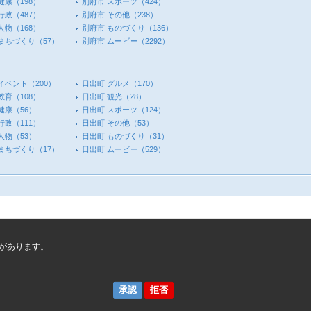
健康
（198）
別府市 スポーツ
（424）
行政
（487）
別府市 その他
（238）
人物
（168）
別府市 ものづくり
（136）
 まちづくり
（57）
別府市 ムービー
（2292）
イベント
（200）
日出町 グルメ
（170）
教育
（108）
日出町 観光
（28）
健康
（56）
日出町 スポーツ
（124）
行政
（111）
日出町 その他
（53）
人物
（53）
日出町 ものづくり
（31）
 まちづくり
（17）
日出町 ムービー
（529）
があります。