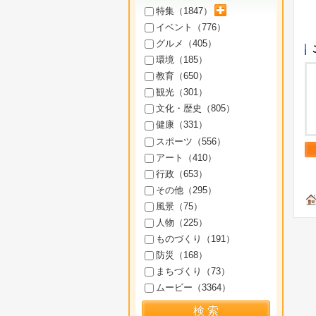
サブカテゴリを展開
特集（
1847
）
イベント（
776
）
グルメ（
405
）
環境（
185
）
教育（
650
）
観光（
301
）
文化・歴史（
805
）
健康（
331
）
スポーツ（
556
）
アート（
410
）
行政（
653
）
その他（
295
）
風景（
75
）
人物（
225
）
ものづくり（
191
）
防災（
168
）
まちづくり（
73
）
ムービー（
3364
）