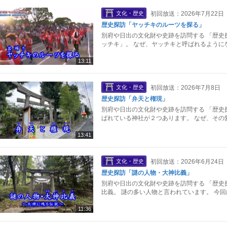
文化・歴史
初回放送：2026年7月22日
歴史探訪「ヤッチキのルーツを探る」
別府や日出の文化財や史跡を訪問する 「歴史
ッチキ」。 なぜ、ヤッチキと呼ばれるように
13:11
文化・歴史
初回放送：2026年7月8日
歴史探訪「弁天と権現」
別府や日出の文化財や史跡を訪問する 「歴史
ばれている神社が２つあります。 なぜ、その
13:41
文化・歴史
初回放送：2026年6月24日
歴史探訪「謎の人物・大神比義」
別府や日出の文化財や史跡を訪問する 「歴史
比義。 謎の多い人物と言われています。 今
11:36