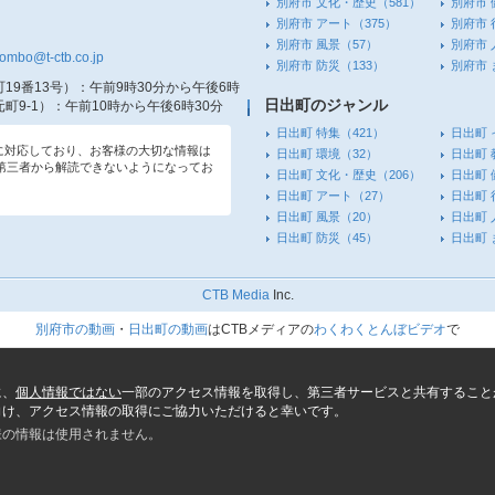
別府市 文化・歴史
（581）
別府市 
別府市 アート
（375）
別府市 
別府市 風景
（57）
別府市 
tombo@t-ctb.co.jp
別府市 防災
（133）
別府市
19番13号）
：午前9時30分から午後6時
日出町のジャンル
町9-1）
：午前10時から午後6時30分
日出町 特集
（421）
日出町 
信に対応しており、お客様の大切な情報は
日出町 環境
（32）
日出町 
第三者から解読できないようになってお
日出町 文化・歴史
（206）
日出町 
日出町 アート
（27）
日出町 
日出町 風景
（20）
日出町 
日出町 防災
（45）
日出町
CTB Media
Inc.
別府市の動画
・
日出町の動画
はCTBメディアの
わくわくとんぼビデオ
で
に、
個人情報ではない
一部のアクセス情報を取得し、第三者サービスと共有すること
向け、アクセス情報の取得にご協力いただけると幸いです。
様の情報は使用されません。