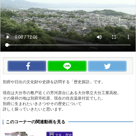
この動画をいいね！
この動画をLINEで送る
この
別府や日出の文化財や史跡を訪問する「歴史探訪」です。
現在は大分市の敷戸近くの芳河原台にある大分県立大分工業高校。
その発祥の地は別府市松原、現在の住吉温泉付近でした。
別府に生まれたいきさつやその歴史について
詳しく探っていきたいと思います。
このコーナーの関連動画を見る
文化・歴史